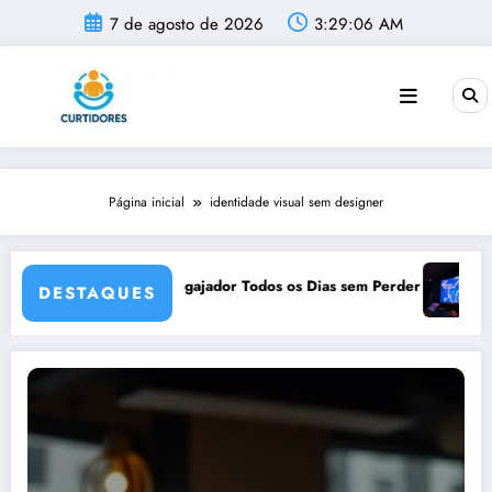
Pular
7 de agosto de 2026
3:29:06 AM
para
o
conteúdo
Página inicial
identidade visual sem designer
 Criar Conteúdo Engajador Todos os Dias sem Perder a Criatividade
Como Cr
DESTAQUES