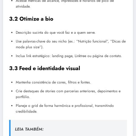
Acesse métricas de alcance, impressões e horários de pico de
atividade.
3.2 Otimize a bio
Descrição sucinta do que você faz e a quem serve.
Use palavras-chave do seu nicho (ex.: “Nutrição funcional”, “Dicas de
moda plus size”).
Inclua link estratégico: landing page, Linktree ou página de contato.
3.3 Feed e identidade visual
Mantenha consistência de cores, filtros e fontes.
Crie destaques de stories com parcerias anteriores, depoimentos e
portfólio.
Planeje o grid de forma harmônica e profissional, transmitindo
credibilidade.
LEIA TAMBÉM: