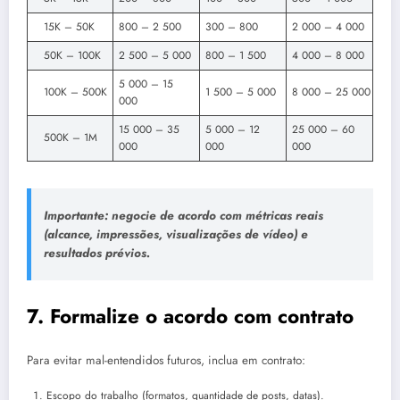
15K – 50K
800 – 2 500
300 – 800
2 000 – 4 000
50K – 100K
2 500 – 5 000
800 – 1 500
4 000 – 8 000
5 000 – 15
100K – 500K
1 500 – 5 000
8 000 – 25 000
000
15 000 – 35
5 000 – 12
25 000 – 60
500K – 1M
000
000
000
Importante: negocie de acordo com métricas reais
(alcance, impressões, visualizações de vídeo) e
resultados prévios.
7. Formalize o acordo com contrato
Para evitar mal-entendidos futuros, inclua em contrato:
Escopo do trabalho (formatos, quantidade de posts, datas).