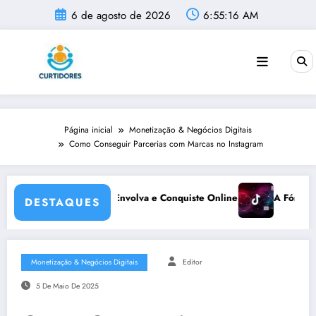
Pular
6 de agosto de 2026
6:55:18 AM
para
o
conteúdo
Página inicial
Monetização & Negócios Digitais
Como Conseguir Parcerias com Marcas no Instagram
e Online!
A Fórmula Secreta para Crescer Rápido no TikTok
DESTAQUES
Monetização & Negócios Digitais
Editor
5 De Maio De 2025