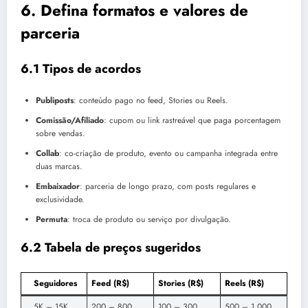
6. Defina formatos e valores de
parceria
6.1 Tipos de acordos
Publiposts
: conteúdo pago no feed, Stories ou Reels.
Comissão/Afiliado
: cupom ou link rastreável que paga porcentagem
sobre vendas.
Collab
: co-criação de produto, evento ou campanha integrada entre
duas marcas.
Embaixador
: parceria de longo prazo, com posts regulares e
exclusividade.
Permuta
: troca de produto ou serviço por divulgação.
6.2 Tabela de preços sugeridos
Seguidores
Feed (R$)
Stories (R$)
Reels (R$)
5K – 15K
200 – 800
100 – 300
500 – 1 000