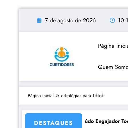
Pular
para
7 de agosto de 2026
10:
o
conteúdo
Página inici
Quem Somo
Página inicial
estratégias para TikTok
iadores Digitais em 2026
Como Criar Conteúdo Engajador Todos os Dias
DESTAQUES